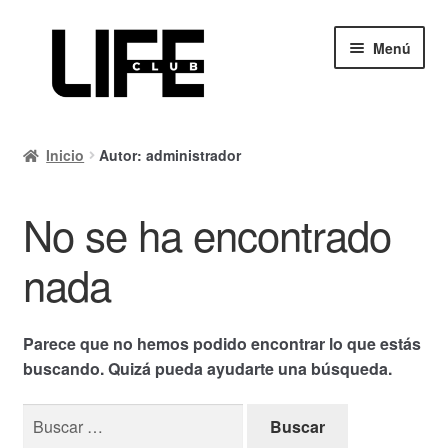
Ir
Ir
Menú
a
al
la
contenido
navegación
Inicio
Inicio
Autor: administrador
Calendario
No se ha encontrado
Mi cuenta
Carrito
nada
Finalizar compra
Parece que no hemos podido encontrar lo que estás
Ayuda Rapida
buscando. Quizá pueda ayudarte una búsqueda.
Buscar: