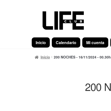
Ir
Ir
a
al
la
contenido
navegación
Inicio
Calendario
Mi cuenta
Inicio
200 NOCHES - 16/11/2024 - 00.30h
200 N