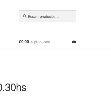
Buscar
Buscar
por:
$
0.00
0 productos
0.30hs