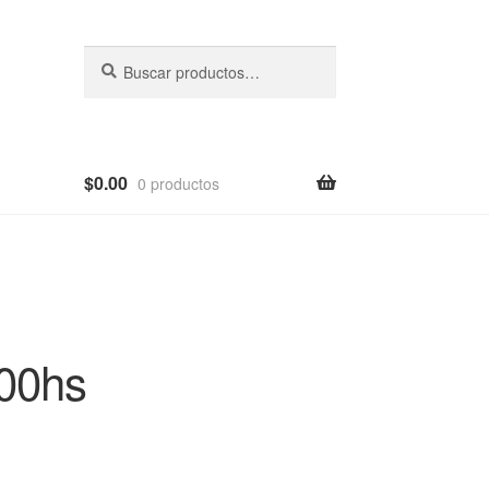
Buscar
Buscar
por:
$
0.00
0 productos
.00hs