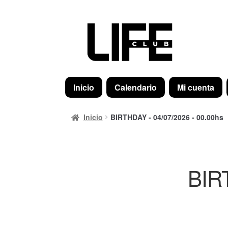
Ir
Ir
a
al
la
contenido
navegación
Inicio
Calendario
Mi cuenta
Inicio
BIRTHDAY - 04/07/2026 - 00.00hs
BIRT