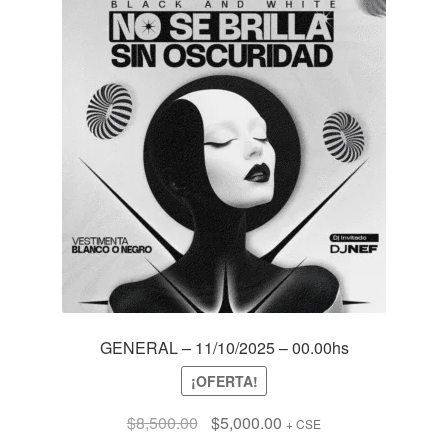
GENERAL – 11/10/2025 – 00.00hs
¡OFERTA!
El
El
$
8,500.00
$
5,000.00
+ CSE
precio
precio