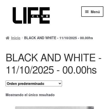
Ir
Ir
Menú
a
al
la
contenido
navegación
Inicio
Inicio
BLACK AND WHITE - 11/10/2025 - 00.00hs
Calendario
BLACK AND WHITE -
Mi cuenta
Carrito
11/10/2025 - 00.00hs
Finalizar compra
Ayuda Rapida
Mostrando el único resultado