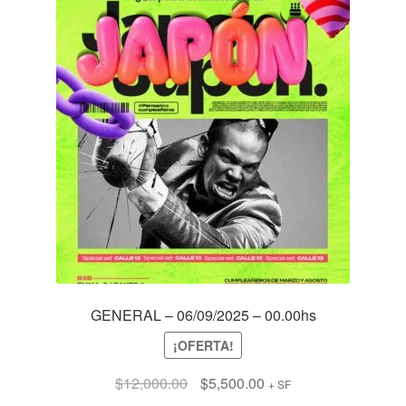
GENERAL – 06/09/2025 – 00.00hs
¡OFERTA!
El
El
$
12,000.00
$
5,500.00
+ SF
precio
precio