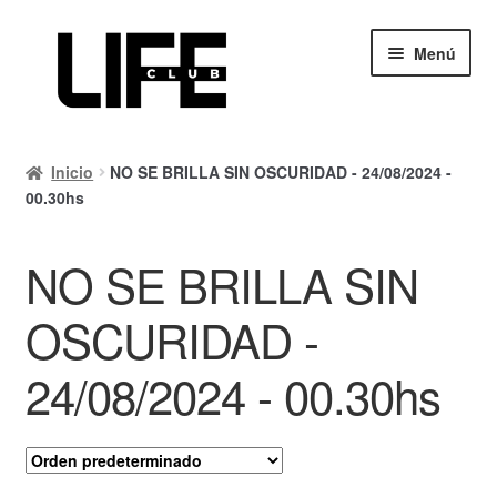
Ir
Ir
Menú
a
al
la
contenido
navegación
Inicio
Inicio
NO SE BRILLA SIN OSCURIDAD - 24/08/2024 -
Calendario
00.30hs
Mi cuenta
NO SE BRILLA SIN
Carrito
OSCURIDAD -
Finalizar compra
24/08/2024 - 00.30hs
Ayuda Rapida