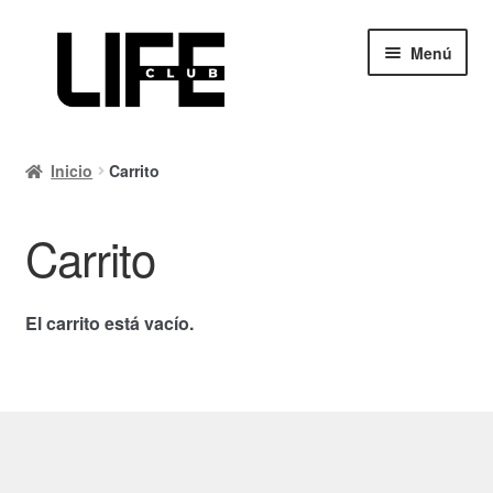
Ir
Ir
Menú
a
al
la
contenido
navegación
Inicio
Inicio
Carrito
Calendario
Carrito
Mi cuenta
Carrito
El carrito está vacío.
Finalizar compra
Ayuda Rapida