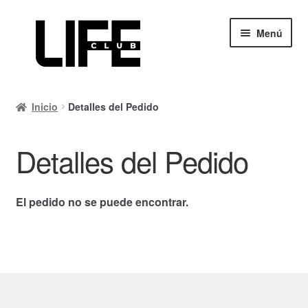
Ir
Ir
Menú
a
al
la
contenido
navegación
Inicio
Inicio
Detalles del Pedido
Calendario
Detalles del Pedido
Mi cuenta
Carrito
El pedido no se puede encontrar.
Finalizar compra
Ayuda Rapida