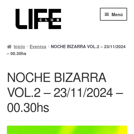
Ir
Ir
Menú
a
al
la
contenido
navegación
Inicio
Inicio
Eventos
NOCHE BIZARRA VOL.2 – 23/11/2024
Calendario
– 00.30hs
Mi cuenta
NOCHE BIZARRA
Carrito
VOL.2 – 23/11/2024 –
Finalizar compra
00.30hs
Ayuda Rapida