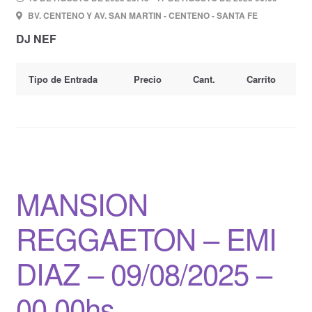
BV. CENTENO Y AV. SAN MARTIN - CENTENO - SANTA FE
DJ NEF
Tipo de Entrada
Precio
Cant.
Carrito
MANSION
REGGAETON – EMI
DIAZ – 09/08/2025 –
00.00hs