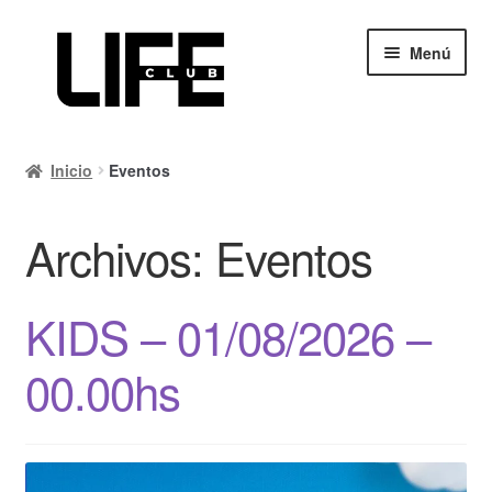
Ir
Ir
Menú
a
al
la
contenido
navegación
Inicio
Inicio
Eventos
Calendario
Archivos:
Eventos
Mi cuenta
Carrito
KIDS – 01/08/2026 –
Finalizar compra
00.00hs
Ayuda Rapida