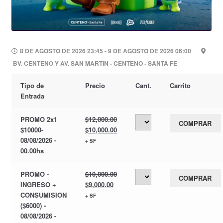
8 DE AGOSTO DE 2026 23:45 - 9 DE AGOSTO DE 2026 06:00
BV. CENTENO Y AV. SAN MARTIN - CENTENO - SANTA FE
Tipo de
Precio
Cant.
Carrito
Entrada
PROMO 2x1
$
12,000.00
COMPRAR
El
El
$10000-
$
10,000.00
precio
precio
08/08/2026 -
+ SF
original
actual
00.00hs
era:
es:
$12,000.00.
$10,000.00.
PROMO -
$
10,000.00
COMPRAR
El
El
INGRESO +
$
9,000.00
precio
precio
CONSUMISION
+ SF
original
actual
($6000) -
era:
es:
08/08/2026 -