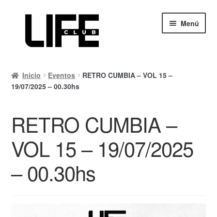
Ir
Ir
Menú
a
al
la
contenido
navegación
Inicio
Inicio
Eventos
RETRO CUMBIA – VOL 15 –
Calendario
19/07/2025 – 00.30hs
Mi cuenta
RETRO CUMBIA –
Carrito
VOL 15 – 19/07/2025
Finalizar compra
– 00.30hs
Ayuda Rapida