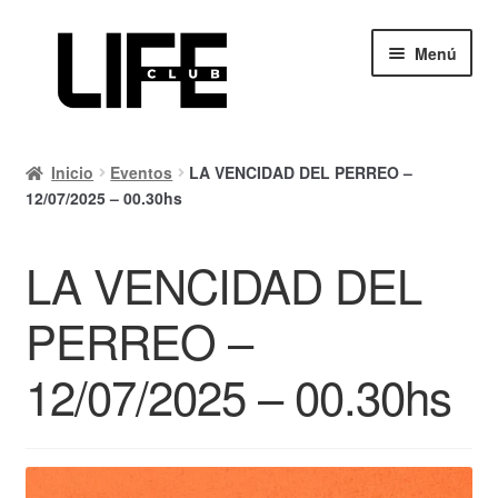
Ir
Ir
Menú
a
al
la
contenido
navegación
Inicio
Inicio
Eventos
LA VENCIDAD DEL PERREO –
Calendario
12/07/2025 – 00.30hs
Mi cuenta
LA VENCIDAD DEL
Carrito
PERREO –
Finalizar compra
12/07/2025 – 00.30hs
Ayuda Rapida